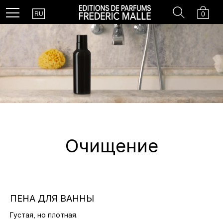
Country
Search
Cart
Menu
0
RU
Очищение
ПЕНА ДЛЯ ВАННЫ
Густая, но плотная.