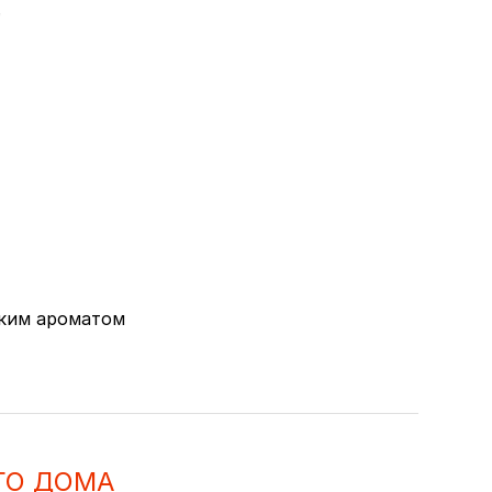
зким ароматом
ГО ДОМА