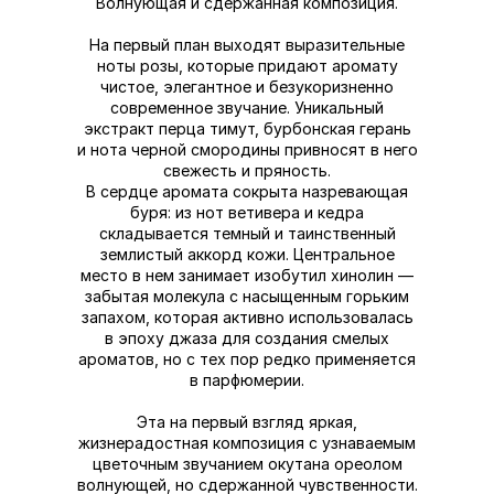
Волнующая и сдержанная композиция.
На первый план выходят выразительные
ноты розы, которые придают аромату
чистое, элегантное и безукоризненно
современное звучание. Уникальный
экстракт перца тимут, бурбонская герань
и нота черной смородины привносят в него
свежесть и пряность.
В сердце аромата сокрыта назревающая
буря: из нот ветивера и кедра
складывается темный и таинственный
землистый аккорд кожи. Центральное
место в нем занимает изобутил хинолин —
забытая молекула с насыщенным горьким
запахом, которая активно использовалась
в эпоху джаза для создания смелых
ароматов, но с тех пор редко применяется
в парфюмерии.
Эта на первый взгляд яркая,
жизнерадостная композиция с узнаваемым
цветочным звучанием окутана ореолом
волнующей, но сдержанной чувственности.